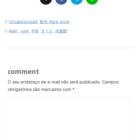
-
Uncategorized
,
新作-New work
-
AIart
,
cute
,
R18
,
ヌード
,
水族館
comment
O seu endereço de e-mail não será publicado.
Campos
obrigatórios são marcados com
*