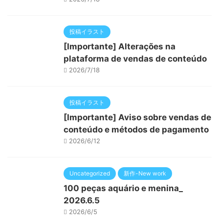
投稿イラスト
[Importante] Alterações na
plataforma de vendas de conteúdo
2026/7/18
投稿イラスト
[Importante] Aviso sobre vendas de
conteúdo e métodos de pagamento
2026/6/12
Uncategorized
新作-New work
100 peças aquário e menina_
2026.6.5
2026/6/5