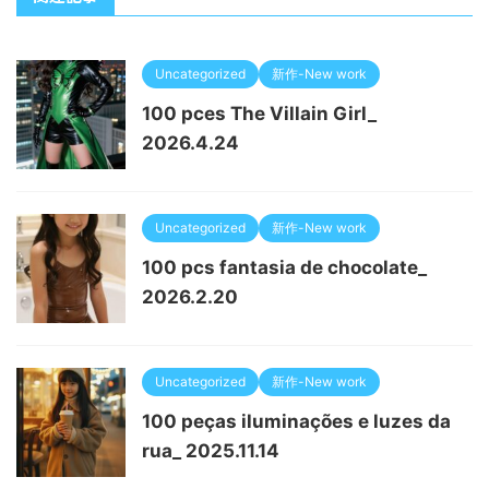
Uncategorized
新作-New work
100 pces The Villain Girl_
2026.4.24
Uncategorized
新作-New work
100 pcs fantasia de chocolate_
2026.2.20
Uncategorized
新作-New work
100 peças iluminações e luzes da
rua_ 2025.11.14