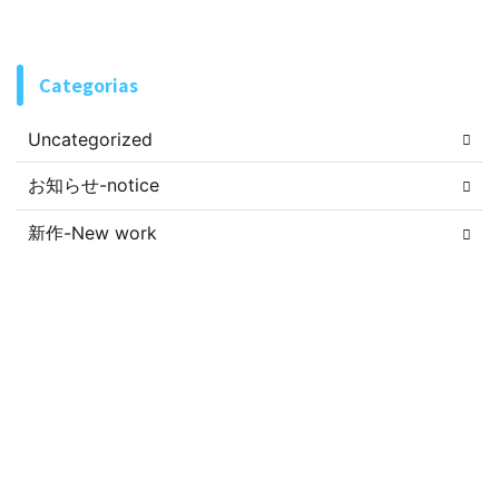
Categorias
Uncategorized
お知らせ-notice
新作-New work
過去作-Past works
Arquivos
julho 2026
junho 2026
maio 2026