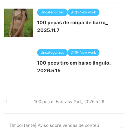
Uncategorized
新作-New work
100 peças de roupa de barro_
2025.11.7
Uncategorized
新作-New work
100 pces tiro em baixo ângulo_
2026.5.15
100 peças Fantasy Girl_ 2026.5.29
[Importante] Aviso sobre vendas de conteú