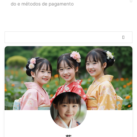
do e métodos de pagamento