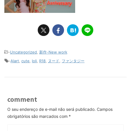
-
Uncategorized
,
新作-New work
-
AIart
,
cute
,
loli
,
R18
,
ヌード
,
ファンタジー
comment
O seu endereço de e-mail não será publicado.
Campos
obrigatórios são marcados com
*