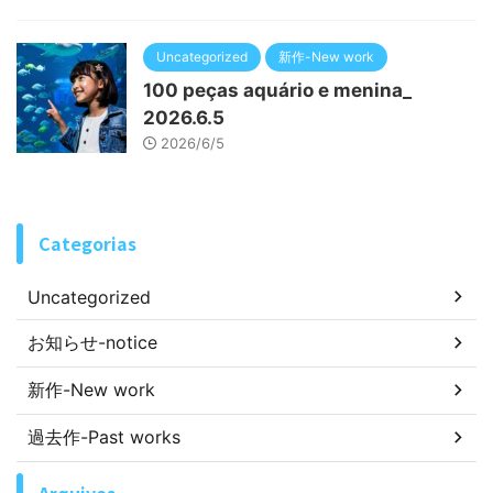
Uncategorized
新作-New work
100 peças aquário e menina_
2026.6.5
2026/6/5
Categorias
Uncategorized
お知らせ-notice
新作-New work
過去作-Past works
Arquivos