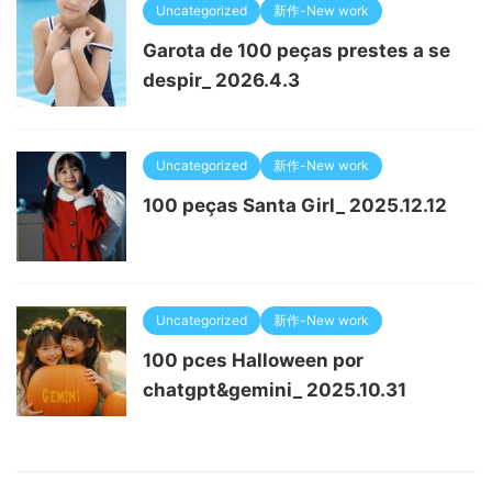
Uncategorized
新作-New work
Garota de 100 peças prestes a se
despir_ 2026.4.3
Uncategorized
新作-New work
100 peças Santa Girl_ 2025.12.12
Uncategorized
新作-New work
100 pces Halloween por
chatgpt&gemini_ 2025.10.31