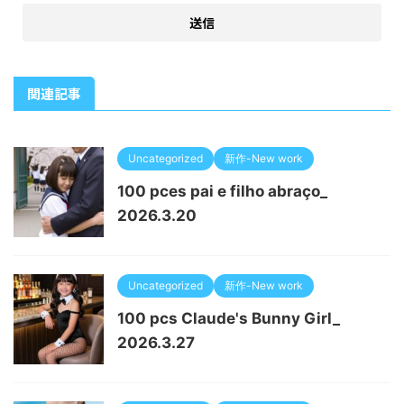
関連記事
Uncategorized
新作-New work
100 pces pai e filho abraço_
2026.3.20
Uncategorized
新作-New work
100 pcs Claude's Bunny Girl_
2026.3.27