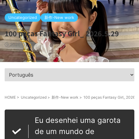
Uncategorized
新作-New work
100 peças Fantasy Girl_ 2026.5.29
2026-05-29
HOME
>
Uncategorized
>
新作-New work
>
100 peças Fantasy Girl_ 2026.5
Eu desenhei uma garota
de um mundo de