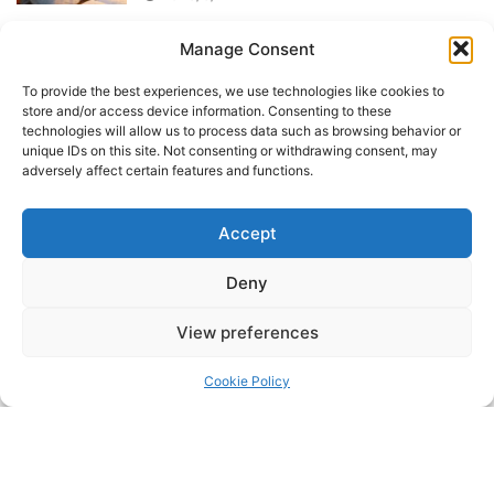
Manage Consent
Uncategorized
新作-New work
To provide the best experiences, we use technologies like cookies to
100 peças aquário e menina_
store and/or access device information. Consenting to these
2026.6.5
technologies will allow us to process data such as browsing behavior or
unique IDs on this site. Not consenting or withdrawing consent, may
2026/6/5
adversely affect certain features and functions.
Accept
Categorias
Deny
Uncategorized
View preferences
お知らせ-notice
Cookie Policy
新作-New work
過去作-Past works