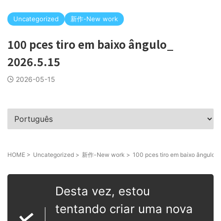
Uncategorized
新作-New work
100 pces tiro em baixo ângulo_
2026.5.15
2026-05-15
HOME
>
Uncategorized
>
新作-New work
>
100 pces tiro em baixo ângulo_ 
Desta vez, estou
tentando criar uma nova