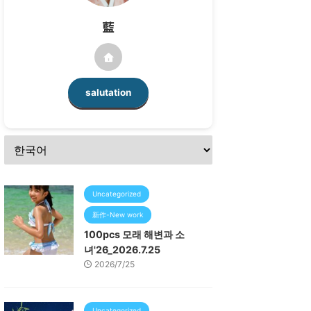
藍
salutation
Uncategorized
新作-New work
100pcs 모래 해변과 소
녀'26_2026.7.25
2026/7/25
Uncategorized