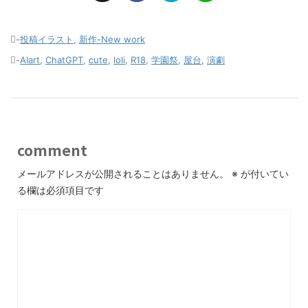
-
投稿イラスト
,
新作-New work
-
AIart
,
ChatGPT
,
cute
,
loli
,
R18
,
学園祭
,
屋台
,
演劇
comment
メールアドレスが公開されることはありません。
※
が付いてい
る欄は必須項目です