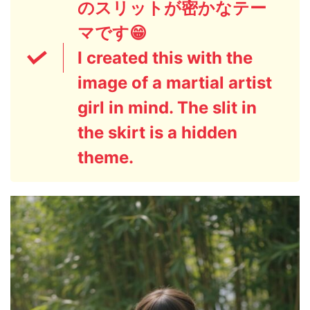
のスリットが密かなテー
マです😁
I created this with the
image of a martial artist
girl in mind. The slit in
the skirt is a hidden
theme.