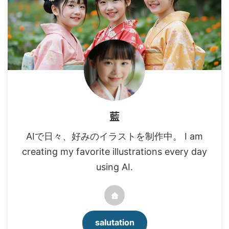
藍
AIで日々、好みのイラストを制作中。 I am
creating my favorite illustrations every day
using AI.
salutation