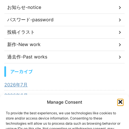
お知らせ-notice
パスワード-password
投稿イラスト
新作-New work
過去作-Past works
アーカイブ
2026年7月
2026年6月
Manage Consent
2026年5月
To provide the best experiences, we use technologies like cookies to
2026年4月
store and/or access device information. Consenting to these
technologies will allow us to process data such as browsing behavior or
2026年3月
unique IDs on this site. Not consenting or withdrawing consent, may