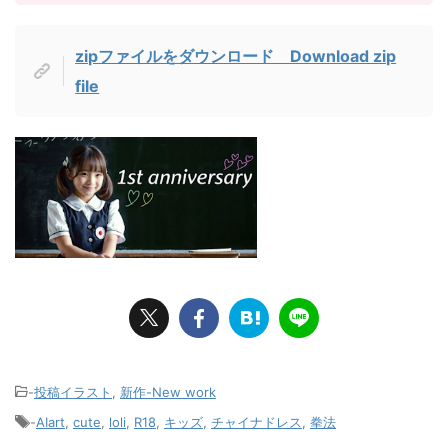
zipファイルをダウンロード Download zip
file
-
投稿イラスト
,
新作-New work
-
AIart
,
cute
,
loli
,
R18
,
キッズ
,
チャイナドレス
,
拳法